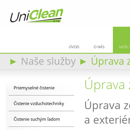
ÚVOD
O NÁS
NAŠE 
►
Naše služby
►
Úprava 
Úprava 
Priemyselné čistenie
Úprava z
Čistenie vzduchotechniky
a exteri
Čistenie suchým ľadom