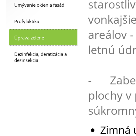
starostli
Umývanie okien a fasád
vonkajši
Profylaktika
areálov -
Úprava zelene
letnú úd
Dezinfekcia, deratizácia a
dezinsekcia
- Zabezp
plochy v 
súkromn
Zimná 