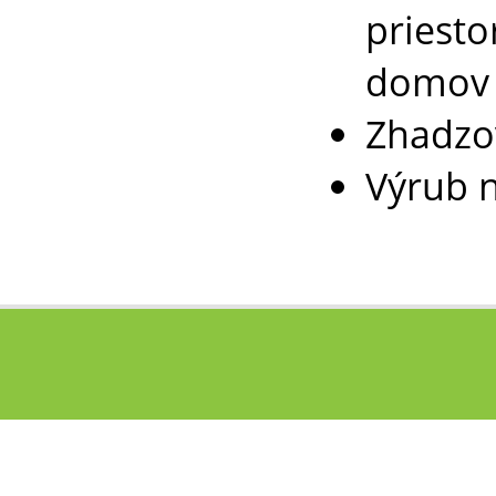
priesto
domov
Zhadzov
Výrub 