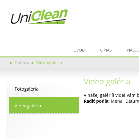
ÚVOD
O NÁS
NAŠE 
►
Galéria
►
Videogaléria
Video galéria
Fotogaléria
V našej galériíí videi Vám
Radiť podľa:
Mena
Dátu
Videogaléria