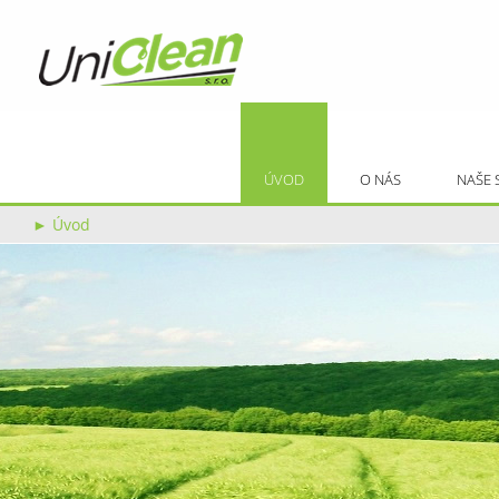
ÚVOD
O NÁS
NAŠE 
►
Úvod